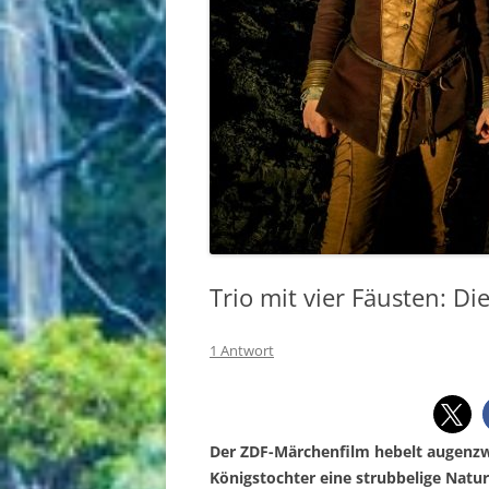
FRANKREICH
ITALIEN
RUMÄNIEN
Trio mit vier Fäusten: D
1 Antwort
Der ZDF-Märchenfilm hebelt augenzwi
Königstochter eine strubbelige Nature