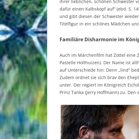
ihrer lieblichen, schönen Schwester v
dafür einen Kalbskopf auf“ (ebd. S. 1
und gibt diesen der Schwester wieder
Titelfigur in ein schönes Mädchen und
Familiäre Disharmonie im König
Auch im Märchenfilm hat Zottel eine 
Pastelle Holthuizen). Der Name ist a
auf Unterschiede hin: Denn „lind“ bede
Zudem ordnet sie sich brav den Ehep
unter. Der regiert im Königreich Eich
Prinz Tanka (Jerry Hoffmann) zu. Den s