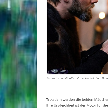
Vater-Tochter-Konflikt: König Goderic (Ken Duken
Trotzdem werden die beiden Mädchent
Ihre Ungleichheit ist der Motor für di