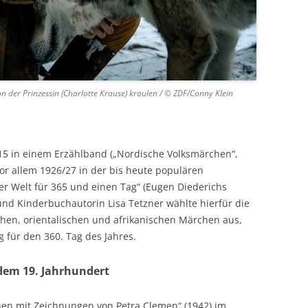
von der Prinzessin (Charlotte Krause) kraulen / © ZDF/Conny Klein
915 in einem Erzählband („Nordische Volksmärchen“,
vor allem 1926/27 in der bis heute populären
 Welt für 365 und einen Tag“ (Eugen Diederichs
und Kinderbuchautorin Lisa Tetzner wählte hierfür die
schen, orientalischen und afrikanischen Märchen aus,
g für den 360. Tag des Jahres.
dem 19. Jahrhundert
hen mit Zeichnungen von Petra Clemen“ (1942) im