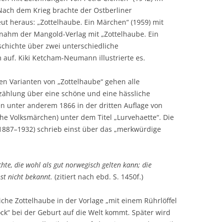
. Nach dem Krieg brachte der Ostberliner
ut heraus: „Zottelhaube. Ein Märchen“ (1959) mit
zt nahm der Mangold-Verlag mit „Zottelhaube. Ein
chichte über zwei unterschiedliche
 auf. Kiki Ketcham-Neumann illustrierte es.
n Varianten von „Zottelhaube“ gehen alle
zählung über eine schöne und eine hässliche
en unter anderem 1866 in der dritten Auflage von
che Volksmärchen) unter dem Titel „Lurvehaette“. Die
1887–1932) schrieb einst über das „merkwürdige
chte, die wohl als gut norwegisch gelten kann; die
st nicht bekannt.
(zitiert nach ebd. S. 1450f.)
iche Zottelhaube in der Vorlage „mit einem Rührlöffel
ck“ bei der Geburt auf die Welt kommt. Später wird