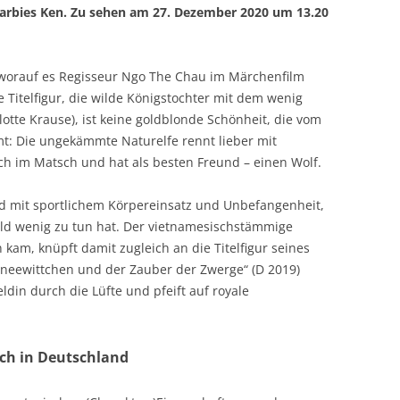
 Barbies Ken. Zu sehen am 27. Dezember 2020 um 13.20
 worauf es Regisseur Ngo The Chau im Märchenfilm
Titelfigur, die wilde Königstochter mit dem wenig
otte Krause), ist keine goldblonde Schönheit, die vom
t: Die ungekämmte Naturelfe rennt lieber mit
ch im Matsch und hat als besten Freund – einen Wolf.
ild mit sportlichem Körpereinsatz und Unbefangenheit,
ild wenig zu tun hat. Der vietnamesischstämmige
 kam, knüpft damit zugleich an die Titelfigur seines
hneewittchen und der Zauber der Zwerge“ (D 2019)
eldin durch die Lüfte und pfeift auf royale
ch in Deutschland