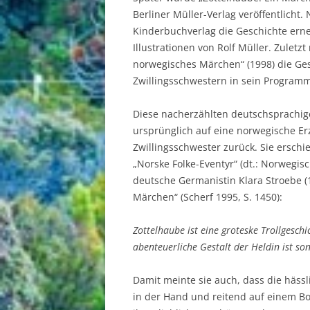
Berliner Müller-Verlag veröffentlicht
Kinderbuchverlag die Geschichte erne
Illustrationen von Rolf Müller. Zulet
norwegisches Märchen“ (1998) die Ges
Zwillingsschwestern in sein Programm
Diese nacherzählten deutschsprachige
ursprünglich auf eine norwegische Er
Zwillingsschwester zurück. Sie erschi
„Norske Folke-Eventyr“ (dt.: Norwegis
deutsche Germanistin Klara Stroebe (
Märchen“ (Scherf 1995, S. 1450):
Zottelhaube ist eine groteske Trollgeschi
abenteuerliche Gestalt der Heldin ist son
Damit meinte sie auch, dass die hässl
in der Hand und reitend auf einem Bo