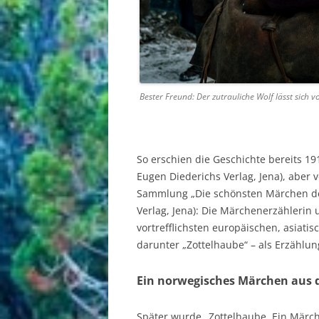
Bester Freund: Der zutrauliche Wolf lässt sich 
So erschien die Geschichte bereits 1
Eugen Diederichs Verlag, Jena), aber 
Sammlung „Die schönsten Märchen der
Verlag, Jena): Die Märchenerzählerin 
vortrefflichsten europäischen, asiati
darunter „Zottelhaube“ – als Erzählun
Ein norwegisches Märchen aus 
Später wurde „Zottelhaube. Ein Märc