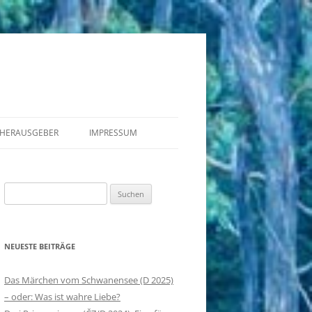
HERAUSGEBER
IMPRESSUM
MÄRCHENHÖRSPIEL IN DER DDR II
Suchen
MÄRCHEN-DIA-ROLLFILM IN DER
nach:
DDR
MÄRCHENHÖRSPIEL IN DER DDR
NEUESTE BEITRÄGE
DER KÖNIG IM DEUTSCHEN
Das Märchen vom Schwanensee (D 2025)
MÄRCHENSPIELFILM
– oder: Was ist wahre Liebe?
MÄRCHEN IM MEDIENWECHSEL