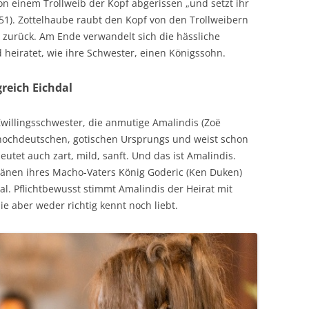
on einem Trollweib der Kopf abgerissen „und setzt ihr
451). Zottelhaube raubt den Kopf von den Trollweibern
 zurück. Am Ende verwandelt sich die hässliche
 heiratet, wie ihre Schwester, einen Königssohn.
reich Eichdal
Zwillingsschwester, die anmutige Amalindis (Zoë
lthochdeutschen, gotischen Ursprungs und weist schon
utet auch zart, mild, sanft. Und das ist Amalindis.
länen ihres Macho-Vaters König Goderic (Ken Duken)
dal. Pflichtbewusst stimmt Amalindis der Heirat mit
ie aber weder richtig kennt noch liebt.