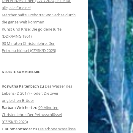
Drei Prinzessinnen (ČZ/D 2024): Eine für
alle, alle für eine!
ROTKÄPPCHEN IM DRITTEN REICH
Märchenhafte Drehorte: Wo Sechse durch
die ganze Welt kommen
Kunst und Krise: Die goldene Jurte
(DDR/MNG 1961)
90 Minuten Christenlehre: Der
Petrusschlüssel (CZ/SK/D 2023)
NEUESTE KOMMENTARE
Roswitha Kaltenbach
zu
Das Wasser des
Lebens (D 2017) – oder: Die zwei
ungleichen Brüder
Barbara Weichert
zu
90 Minuten
Christenlehre: Der Petrusschlüssel
(CZ/SK/D 2023)
I. Ruhmannseder
zu
Die schöne Wassilissa