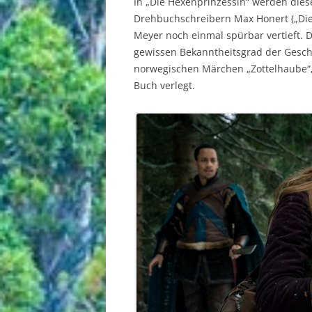
In „Die Hexenprinzessin“ werden dies
Drehbuchschreibern Max Honert („Die 
Meyer noch einmal spürbar vertieft. 
gewissen Bekanntheitsgrad der Geschi
norwegischen Märchen „Zottelhaube“, 
Buch verlegt.