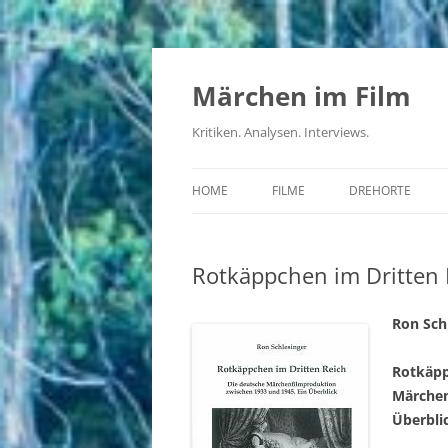
Zum
Inhalt
springen
Märchen im Film
Kritiken. Analysen. Interviews.
HOME
FILME
DREHORTE
DDR
Rotkäppchen im Dritten 
BRD
DRITTES REICH
Ron Schl
UDSSR
Rotkäpp
Märchen
ČSSR
Überbli
USA