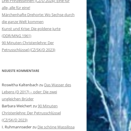
Drei Prinzessinnen (ČZ/D 2024): Eine für
alle, alle für eine!
ROTKÄPPCHEN IM DRITTEN
Märchenhafte Drehorte: Wo Sechse durch
REICH
die ganze Welt kommen
Kunst und Krise: Die goldene Jurte
(DDR/MNG 1961)
90 Minuten Christenlehre: Der
Petrusschlüssel (CZ/SK/D 2023)
NEUESTE KOMMENTARE
Roswitha Kaltenbach
zu
Das Wasser des
Lebens (D 2017) – oder: Die zwei
ungleichen Brüder
Barbara Weichert
zu
90 Minuten
Christenlehre: Der Petrusschlüssel
(CZ/SK/D 2023)
I. Ruhmannseder
zu
Die schöne Wassilissa