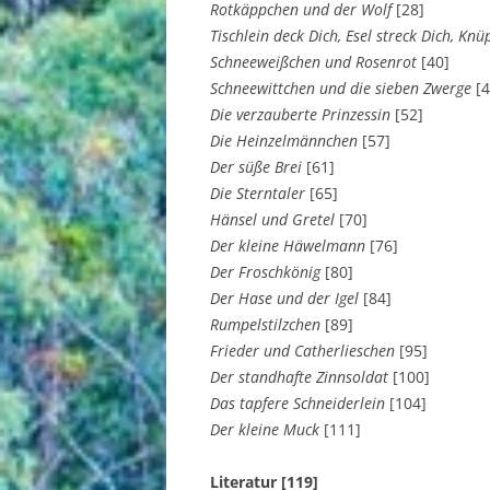
Rotkäppchen und der Wolf
[28]
Tischlein deck Dich, Esel streck Dich, Kn
Schneeweißchen und Rosenrot
[40]
Schneewittchen und die sieben Zwerge
[4
Die verzauberte Prinzessin
[52]
Die Heinzelmännchen
[57]
Der süße Brei
[61]
Die Sterntaler
[65]
Hänsel und Gretel
[70]
Der kleine Häwelmann
[76]
Der Froschkönig
[80]
Der Hase und der Igel
[84]
Rumpelstilzchen
[89]
Frieder und Catherlieschen
[95]
Der standhafte Zinnsoldat
[100]
Das tapfere Schneiderlein
[104]
Der kleine Muck
[111]
Literatur [119]