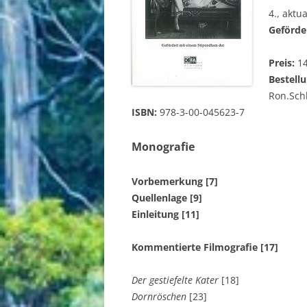
4., aktu
FRANKREICH
Geförde
ITALIEN
Preis:
14
RUMÄNIEN
Bestellu
Ron.Schl
ISBN:
978-3-00-045623-7
Monografie
Vorbemerkung [7]
Quellenlage [9]
Einleitung [11]
Kommentierte Filmografie [17]
Der gestiefelte Kater
[18]
Dornröschen
[23]