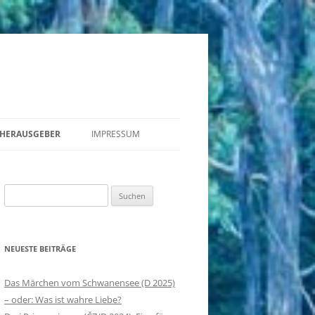
HERAUSGEBER
IMPRESSUM
MÄRCHENHÖRSPIEL IN DER DDR II
Suchen
MÄRCHEN-DIA-ROLLFILM IN DER
nach:
DDR
MÄRCHENHÖRSPIEL IN DER DDR
NEUESTE BEITRÄGE
DER KÖNIG IM DEUTSCHEN
Das Märchen vom Schwanensee (D 2025)
MÄRCHENSPIELFILM
– oder: Was ist wahre Liebe?
MÄRCHEN IM MEDIENWECHSEL