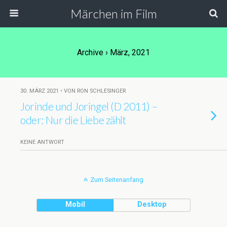
Märchen im Film
Archive › März, 2021
30. MÄRZ 2021 • VON RON SCHLESINGER
Jorinde und Joringel (D 2011) –
oder: Nur die Liebe zählt
KEINE ANTWORT
Zum Seitenanfang
Mobil
Desktop