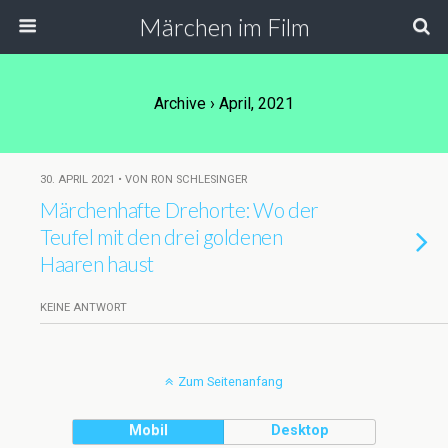
Märchen im Film
Archive › April, 2021
30. APRIL 2021 • VON RON SCHLESINGER
Märchenhafte Drehorte: Wo der
Teufel mit den drei goldenen
Haaren haust
KEINE ANTWORT
Zum Seitenanfang
Mobil
Desktop