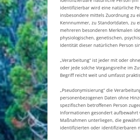
identifizierbare natürliche Person (im
identifizierbar wird eine natürliche P
insbesondere mittels Zuordnung zu 
Kennnummer, zu Standortdaten, zu ei
mehreren besonderen Merkmalen ident
physiologischen, genetischen, psychis
Identität dieser natürlichen Person si
„Verarbeitung“ ist jeder mit oder ohn
oder jede solche Vorgangsreihe im 
Begriff reicht weit und umfasst prak
„Pseudonymisierung“ die Verarbeitun
personenbezogenen Daten ohne Hinzuz
spezifischen betroffenen Person zuge
Informationen gesondert aufbewahrt
Maßnahmen unterliegen, die gewährle
identifizierten oder identifizierbare