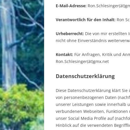
E-Mail-Adresse:
Ron.Schlesinger(ät)g
FRANKREICH
Verantwortlich für den Inhalt:
Ron Sch
ITALIEN
RUMÄNIEN
Urheberrecht:
Die von mir erstellten
nicht ohne Einverständnis weiterver
Kontakt:
Für Anfragen, Kritik und An
Ron.Schlesinger(ät)gmx.net
Datenschutzerklärung
Diese Datenschutzerklärung klärt Sie
von personenbezogenen Daten (nachf
unserer Leistungen sowie innerhalb 
verbundenen Webseiten, Funktionen u
unser Social Media Profile auf (nach
Hinblick auf die verwendeten Begriffli