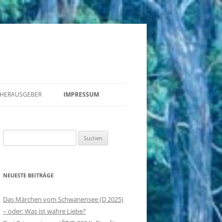
HERAUSGEBER
IMPRESSUM
MÄRCHENHÖRSPIEL IN DER DDR II
Suchen
MÄRCHEN-DIA-ROLLFILM IN DER
nach:
DDR
MÄRCHENHÖRSPIEL IN DER DDR
NEUESTE BEITRÄGE
DER KÖNIG IM DEUTSCHEN
Das Märchen vom Schwanensee (D 2025)
MÄRCHENSPIELFILM
– oder: Was ist wahre Liebe?
MÄRCHEN IM MEDIENWECHSEL