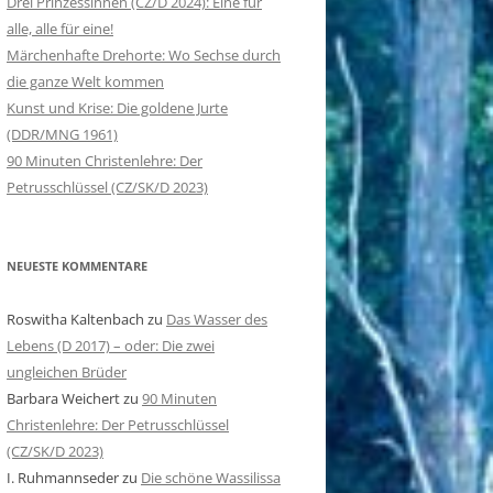
Drei Prinzessinnen (ČZ/D 2024): Eine für
alle, alle für eine!
ROTKÄPPCHEN IM DRITTEN REICH
Märchenhafte Drehorte: Wo Sechse durch
die ganze Welt kommen
Kunst und Krise: Die goldene Jurte
(DDR/MNG 1961)
90 Minuten Christenlehre: Der
Petrusschlüssel (CZ/SK/D 2023)
NEUESTE KOMMENTARE
Roswitha Kaltenbach
zu
Das Wasser des
Lebens (D 2017) – oder: Die zwei
ungleichen Brüder
Barbara Weichert
zu
90 Minuten
Christenlehre: Der Petrusschlüssel
(CZ/SK/D 2023)
I. Ruhmannseder
zu
Die schöne Wassilissa