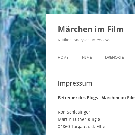
Zum
Inhalt
springen
Märchen im Film
Kritiken. Analysen. Interviews.
HOME
FILME
DREHORTE
DDR
Impressum
BRD
DRITTES REICH
Betreiber des Blogs „Märchen im Film
UDSSR
Ron Schlesinger
Martin-Luther-Ring 8
ČSSR
04860 Torgau a. d. Elbe
USA