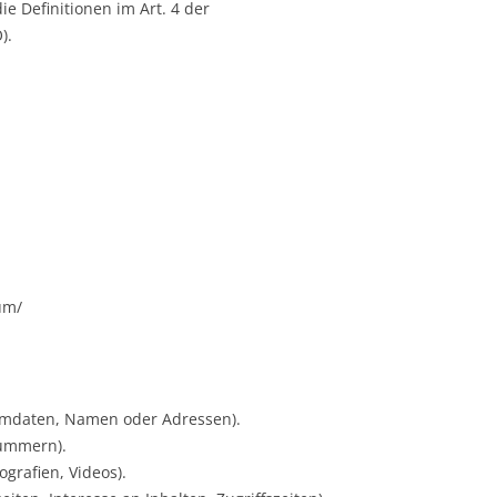
ie Definitionen im Art. 4 der
).
um/
mmdaten, Namen oder Adressen).
nummern).
ografien, Videos).