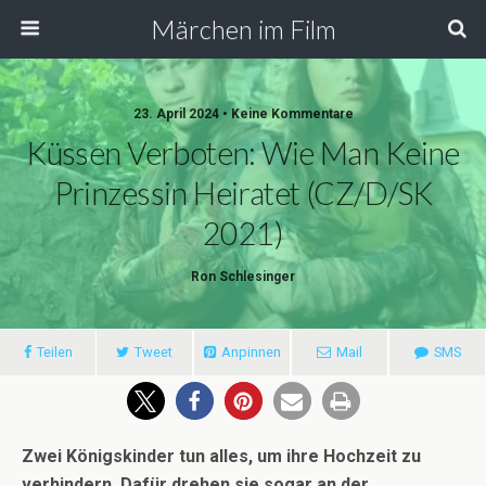
Märchen im Film
23. April 2024 • Keine Kommentare
Küssen Verboten: Wie Man Keine
Prinzessin Heiratet (CZ/D/SK
2021)
Ron Schlesinger
Teilen
Tweet
Anpinnen
Mail
SMS
Zwei Königskinder tun alles, um ihre Hochzeit zu
verhindern. Dafür drehen sie sogar an der