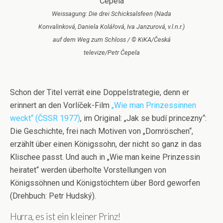
Weissagung: Die drei Schicksalsfeen (Nada
Konvalinková, Daniela Kolářová, Iva Janzurová, v.l.n.r.)
auf dem Weg zum Schloss / © KiKA/Česká
televize/Petr Čepela
Schon der Titel verrät eine Doppelstrategie, denn er
erinnert an den Vorlíček-Film
„Wie man Prinzessinnen
weckt“ (ČSSR 1977)
, im Original: „Jak se budí princezny“:
Die Geschichte, frei nach Motiven von „Dornröschen“,
erzählt über einen Königssohn, der nicht so ganz in das
Klischee passt. Und auch in „Wie man keine Prinzessin
heiratet“ werden überholte Vorstellungen von
Königssöhnen und Königstöchtern über Bord geworfen
(Drehbuch: Petr Hudský).
Hurra, es ist ein kleiner Prinz!