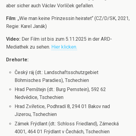
aber sicher auch Václav Vorlíček gefallen.
Film
: „Wie man keine Prinzessin heiratet“ (CZ/D/SK, 2021,
Regie: Karel Janák)
Video:
Der Film ist bis zum 5.11.2025 in der ARD-
Mediathek zu sehen.
Hier klicken.
Drehorte:
Český ráj (dt.: Landschaftsschutzgebiet
Böhmisches Paradies), Tschechien
Hrad Pernštejn (dt.: Burg Pernstein), 592 62
Nedvědice, Tschechien
Hrad Zvířetice, Podhradí 8, 294 01 Bakov nad
Jizerou, Tschechien
Zámek Frýdlant (dt.: Schloss Friedland), Zámecká
4001, 464 01 Frýdlant v Čechách, Tschechien