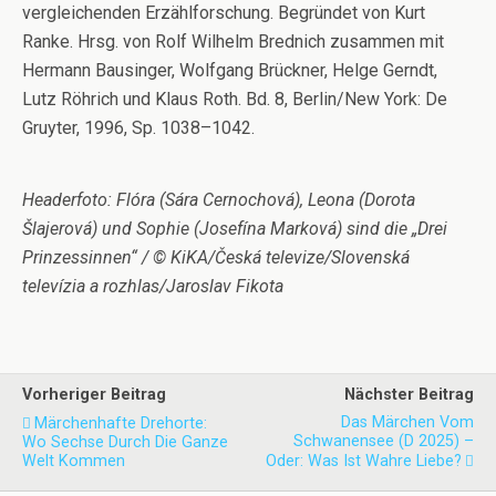
vergleichenden Erzählforschung. Begründet von Kurt
Ranke. Hrsg. von Rolf Wilhelm Brednich zusammen mit
Hermann Bausinger, Wolfgang Brückner, Helge Gerndt,
Lutz Röhrich und Klaus Roth. Bd. 8, Berlin/New York: De
Gruyter, 1996, Sp. 1038–1042.
Headerfoto: Flóra (Sára Cernochová), Leona (Dorota
Šlajerová) und Sophie (Josefína Marková) sind die „Drei
Prinzessinnen“ / © KiKA/Česká televize/Slovenská
televízia a rozhlas/Jaroslav Fikota
Vorheriger Beitrag
Nächster Beitrag
Das Märchen Vom
Märchenhafte Drehorte:
Schwanensee (D 2025) –
Wo Sechse Durch Die Ganze
Welt Kommen
Oder: Was Ist Wahre Liebe?