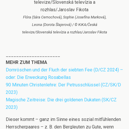
Flóra (Sára Cernochová), Sophie (Josefína Marková),
Leona (Dorota Šlajerová) / © KiKA/Česká
televize/Slovenská televízia a rozhlas/Jaroslav Fikota
_____________________
MEHR ZUM THEMA
Dornröschen und der Fluch der siebten Fee (D/CZ 2024) –
oder: Die Erweckung Rosabellas
90 Minuten Christenlehre: Der Petrusschlüssel (CZ/SK/D
2023)
Magische Zeitreise: Die drei goldenen Dukaten (SK/CZ
2023)
Dieser kommt – ganz im Sinne eines sozial mitfühlenden
Herrscherpaares – z. B. den Bergleuten zu Gute, wenn