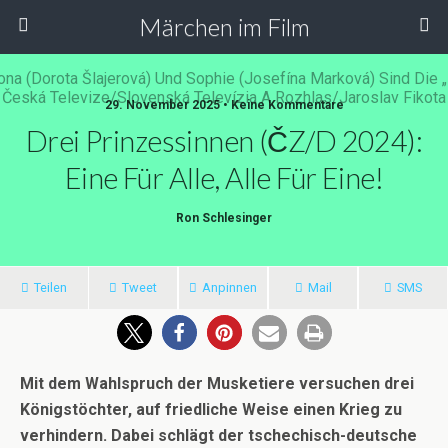
Märchen im Film
29. November 2025 • Keine Kommentare
Drei Prinzessinnen (ČZ/D 2024):
Eine Für Alle, Alle Für Eine!
Ron Schlesinger
Teilen
Tweet
Anpinnen
Mail
SMS
Mit dem Wahlspruch der Musketiere versuchen drei
Königstöchter, auf friedliche Weise einen Krieg zu
verhindern. Dabei schlägt der tschechisch-deutsche