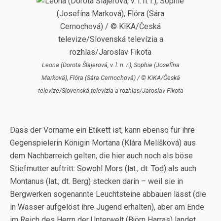
Leona (Dorota Šlajerová, v. l. n. r.), Sophie (Josefína
Marková), Flóra (Sára Cernochová) / © KiKA/Česká
televize/Slovenská televízia a rozhlas/Jaroslav Fikota
Dass der Vorname ein Etikett ist, kann ebenso für ihre
Gegenspielerin Königin Mortana (Klára Melíšková) aus
dem Nachbarreich gelten, die hier auch noch als böse
Stiefmutter auftritt: Sowohl Mors (lat.; dt. Tod) als auch
Montanus (lat.; dt. Berg) stecken darin – weil sie in
Bergwerken sogenannte Leuchtsteine abbauen lässt (die
in Wasser aufgelöst ihre Jugend erhalten), aber am Ende
im Reich des Herrn der Unterwelt (Björn Harras) landet.