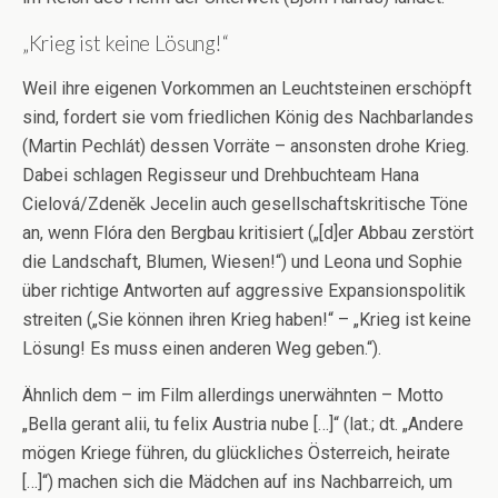
„Krieg ist keine Lösung!“
Weil ihre eigenen Vorkommen an Leuchtsteinen erschöpft
sind, fordert sie vom friedlichen König des Nachbarlandes
(Martin Pechlát) dessen Vorräte – ansonsten drohe Krieg.
Dabei schlagen Regisseur und Drehbuchteam Hana
Cielová/Zdeněk Jecelin auch gesellschaftskritische Töne
an, wenn Flóra den Bergbau kritisiert („[d]er Abbau zerstört
die Landschaft, Blumen, Wiesen!“) und Leona und Sophie
über richtige Antworten auf aggressive Expansionspolitik
streiten („Sie können ihren Krieg haben!“ – „Krieg ist keine
Lösung! Es muss einen anderen Weg geben.“).
Ähnlich dem – im Film allerdings unerwähnten – Motto
„Bella gerant alii, tu felix Austria nube […]“ (lat.; dt. „Andere
mögen Kriege führen, du glückliches Österreich, heirate
[…]“) machen sich die Mädchen auf ins Nachbarreich, um