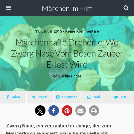
Märchen im Film
31. Januar 2015 • Keine Kommentare
Märchenhafte Drehorte: Wo
Zwerg Nase Vom Bösen Zauber
Erlöst Wird
Ron Schlesinger
Teilen
Tweet
Anpinnen
Mail
SMS
Zwerg Nase, ein verzauberter Junge, der zum
Meisterkoch avanciert, wäre heute vielleicht