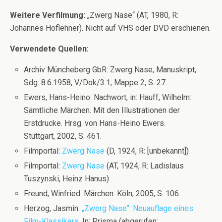
Weitere Verfilmung:
„Zwerg Nase“ (AT, 1980, R:
Johannes Hoflehner). Nicht auf VHS oder DVD erschienen.
Verwendete Quellen:
Archiv Müncheberg GbR: Zwerg Nase, Manuskript,
Sdg. 8.6.1958, V/Dok/3.1, Mappe 2, S. 27.
Ewers, Hans-Heino: Nachwort, in: Hauff, Wilhelm:
Sämtliche Märchen. Mit den Illustrationen der
Erstdrucke. Hrsg. von Hans-Heino Ewers.
Stuttgart, 2002, S. 461.
Filmportal:
Zwerg Nase
(D, 1924, R: [unbekannt])
Filmportal:
Zwerg Nase
(AT, 1924, R: Ladislaus
Tuszynski, Heinz Hanus)
Freund, Winfried: Märchen. Köln, 2005, S. 106.
Herzog, Jasmin:
„Zwerg Nase“. Neuauflage eines
Film-Klassikers
. In: Prisma (abgerufen: