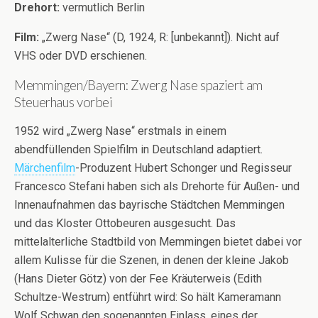
Drehort:
vermutlich Berlin
Film:
„Zwerg Nase“ (D, 1924, R: [unbekannt]). Nicht auf
VHS oder DVD erschienen.
Memmingen/Bayern: Zwerg Nase spaziert am
Steuerhaus vorbei
1952 wird „Zwerg Nase“ erstmals in einem
abendfüllenden Spielfilm in Deutschland adaptiert.
Märchenfilm
-Produzent Hubert Schonger und Regisseur
Francesco Stefani haben sich als Drehorte für Außen- und
Innenaufnahmen das bayrische Städtchen Memmingen
und das Kloster Ottobeuren ausgesucht. Das
mittelalterliche Stadtbild von Memmingen bietet dabei vor
allem Kulisse für die Szenen, in denen der kleine Jakob
(Hans Dieter Götz) von der Fee Kräuterweis (Edith
Schultze-Westrum) entführt wird: So hält Kameramann
Wolf Schwan den sogenannten Einlass, eines der