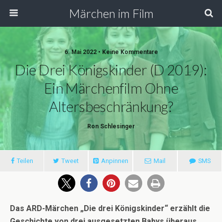
Märchen im Film
6. Mai 2022 • Keine Kommentare
Die Drei Königskinder (D 2019):
Ein Märchenfilm Ohne
Altersbeschränkung?
Ron Schlesinger
Teilen
Tweet
Anpinnen
Mail
SMS
Das ARD-Märchen „Die drei Königskinder“ erzählt die
Geschichte von drei ausgesetzten Babys überaus