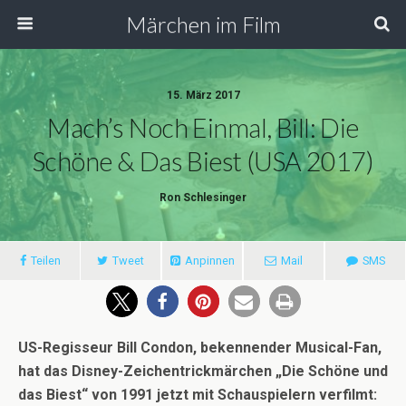
Märchen im Film
15. März 2017
Mach’s Noch Einmal, Bill: Die
Schöne & Das Biest (USA 2017)
Ron Schlesinger
Teilen
Tweet
Anpinnen
Mail
SMS
US-Regisseur Bill Condon, bekennender Musical-Fan,
hat das Disney-Zeichentrickmärchen „Die Schöne und
das Biest“ von 1991 jetzt mit Schauspielern verfilmt: