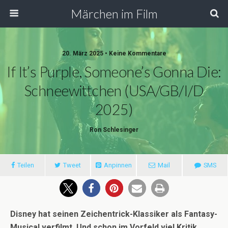
Märchen im Film
20. März 2025 • Keine Kommentare
If It’s Purple, Someone’s Gonna Die:
Schneewittchen (USA/GB/I/D
2025)
Ron Schlesinger
Teilen
Tweet
Anpinnen
Mail
SMS
Disney hat seinen Zeichentrick-Klassiker als Fantasy-
Musical verfilmt. Und schon im Vorfeld viel Kritik